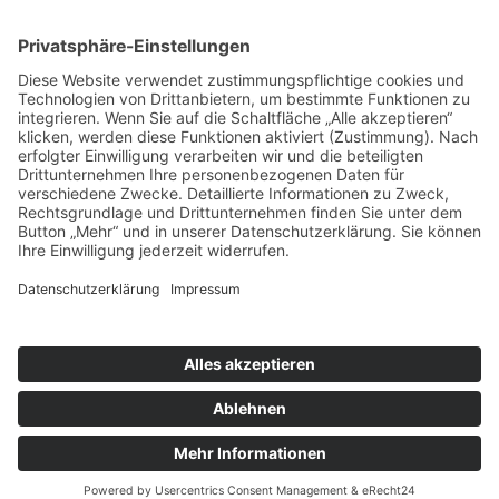
Trampolinpark
Indoorspielplatz
Geburtstagsangebote
Family Jump
10er-Karten
Gastro
Rechtliches
AGB’s
Datenschutz
Impressum