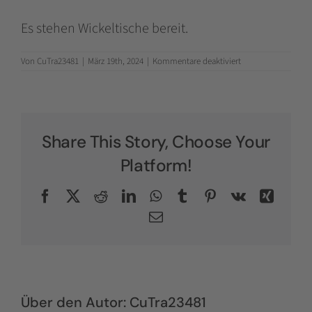
Es stehen Wickeltische bereit.
für
Von
CuTra23481
|
März 19th, 2024
|
Kommentare deaktiviert
Wo
kann
ich
mein
Baby
wickeln?
Share This Story, Choose Your
Platform!
Facebook
X
Reddit
LinkedIn
WhatsApp
Tumblr
Pinterest
Vk
Xing
E-
Mail
Über den Autor:
CuTra23481