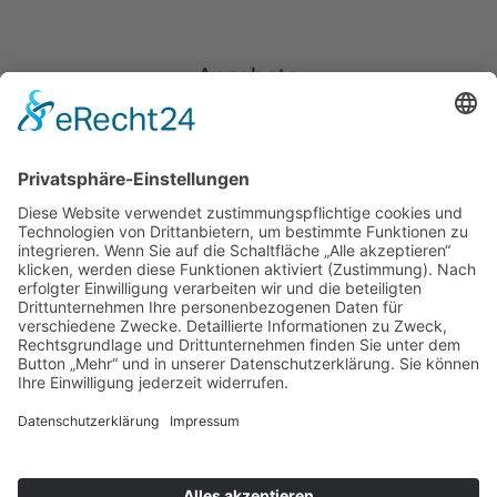
Angebote
Trampolinpark
Indoorspielplatz
Geburtstagsangebote
Family Jump
10er-Karten
Gastro
Rechtliches