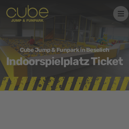
Zum
Inhalt
springen
Cube Jump & Funpark in Beselich
Indoorspielplatz Ticket